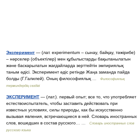
Эксперимент
— (лат. еxperimentum – сынау, байқау, тәжірибе)
– нәрселер (объектілер) мен құбылыстарды бақыланылатын
және баскарылатын жағдайларда зерттейтін эмпириялық
таным әдісі. Эксперимент әдіс ретінде Жаңа заманда пайда
болды (Г.Галилей). Оның философиялық …
Философиялық
терминдердің сөздігі
ЭКСПЕРИМЕНТ
— (лат.). первый опыт; все то, что употребляет
естествоиспытатель, чтобы заставить действовать при
известных условиях, силы природы, как бы искусственно
вызывая явления, встречающиеся в ней. Словарь иностранных
слов, вошедших в состав русского… …
Словарь иностранных слов
русского языка